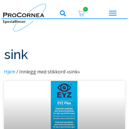
0
sink
Hjem
/ Innlegg med stikkord «sink»