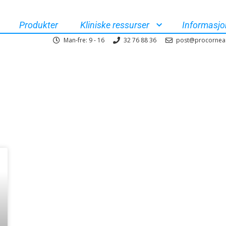
Produkter
Kliniske ressurser
Informasjo
Man-fre: 9 - 16
32 76 88 36
post@procornea