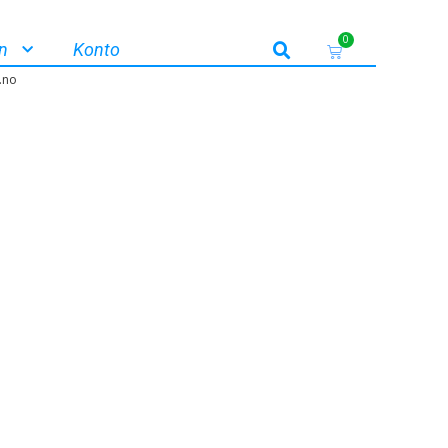
0
n
Konto
.no