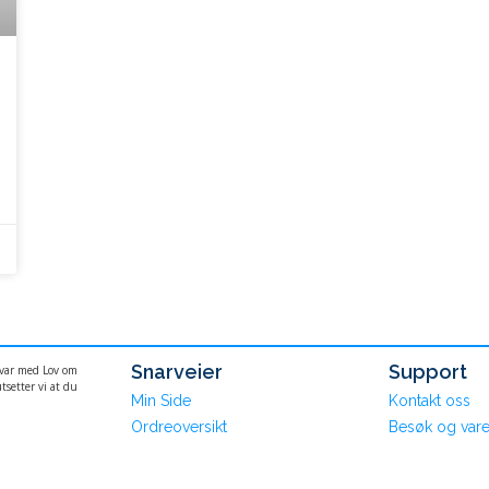
Snarveier
Support
svar med Lov om
tsetter vi at du
Min Side
Kontakt oss
Ordreoversikt
Besøk og vare