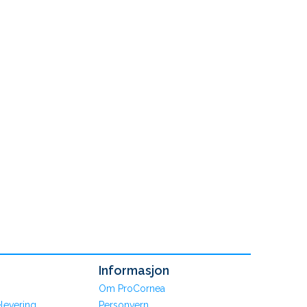
Informasjon
Om ProCornea
levering
Personvern