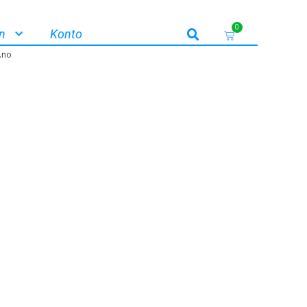
0
n
Konto
.no