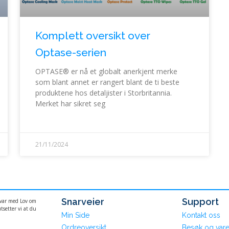
Komplett oversikt over
Optase-serien
OPTASE® er nå et globalt anerkjent merke
som blant annet er rangert blant de ti beste
produktene hos detaljister i Storbritannia.
Merket har sikret seg
21/11/2024
Snarveier
Support
svar med Lov om
tsetter vi at du
Min Side
Kontakt oss
Ordreoversikt
Besøk og vare