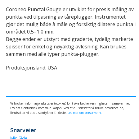
Coroneo Punctal Gauge er utviklet for presis måling av
punkta ved tilpasning av tåreplugger. Instrumentet
gjør det mulig både å måle og forsiktig dilatere punkta i
området 0,5–1,0 mm.
Begge ender er utstyrt med graderte, tydelig markerte
spisser for enkel og nøyaktig avlesning. Kan brukes
sammen med alle typer punkta-plugger.
Produksjonsland: USA
Vi bruker informasjonskapsler (cookies) for å øke brukervennligheten i samsvar med
Lov om elektronisk kommunikasjon. Ved at du fortsetter å bruke procornea.no,
forutsetter vi at du samtykker til dette.
Les mer om personvern.
Snarveier
Min Side