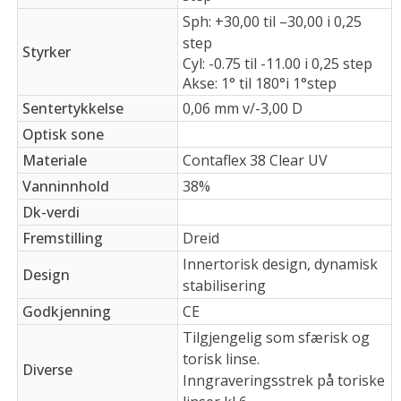
Sph: +30,00 til –30,00 i 0,25
step
Styrker
Cyl: -0.75 til -11.00 i 0,25 step
Akse: 1° til 180°i 1°step
Sentertykkelse
0,06 mm v/-3,00 D
Optisk sone
Materiale
Contaflex 38 Clear UV
Vanninnhold
38%
Dk-verdi
Fremstilling
Dreid
Innertorisk design, dynamisk
Design
stabilisering
Godkjenning
CE
Tilgjengelig som sfærisk og
torisk linse.
Diverse
Inngraveringsstrek på toriske