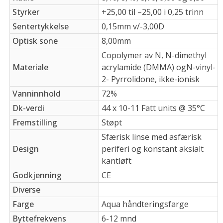
Styrker
+25,00 til –25,00 i 0,25 trinn
Sentertykkelse
0,15mm v/-3,00D
Optisk sone
8,00mm
Copolymer av N, N-dimethyl
Materiale
acrylamide (DMMA) ogN-vinyl-
2- Pyrrolidone, ikke-ionisk
Vanninnhold
72%
Dk-verdi
44 x 10-11 Fatt units @ 35°C
Fremstilling
Støpt
Sfærisk linse med asfærisk
Design
periferi og konstant aksialt
kantløft
Godkjenning
CE
Diverse
Farge
Aqua håndteringsfarge
Byttefrekvens
6-12 mnd