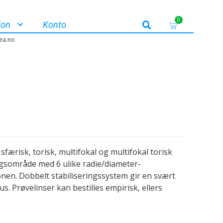
0
jon
Konto
ea.no
færisk, torisk, multifokal og multifokal torisk
ingsområde med 6 ulike radie/diameter-
nen. Dobbelt stabiliseringssystem gir en svært
s. Prøvelinser kan bestilles empirisk, ellers