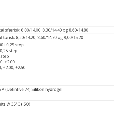
al sfærisk: 8,00/14.00, 8,30/14.40 og 8,60/14.80
l torisk: 8,20/14.20, 8,60/14.70 og 9,00/15.20
00 i 0,25 step
i 0,25 step
° step
0, +2.00
, +2.00, +2.50
n A (Defintive 74) Silikon hydrogel
its @ 35°C (ISO)