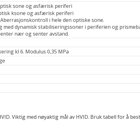
optisk sone og asfærisk periferi
ptisk ksone og asfærisk periferi
 Aberrasjonskontroll i hele den optiske sone.
g med dynamisk stabiliseringssoner i periferien og prismebal
senter nær og senter avstand.
kering kl 6. Modulus 0,35 MPa
rge
og HVID. Viktig med nøyaktig mål av HVID. Bruk tabell for å 