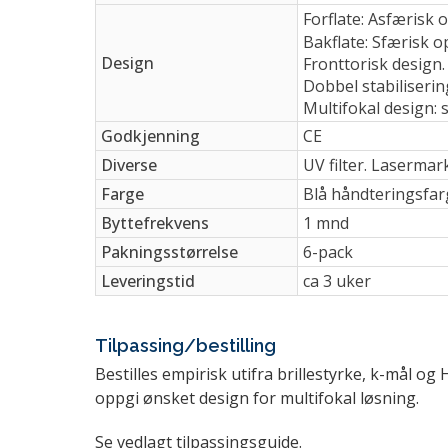
Forflate: Asfærisk 
Bakflate: Sfærisk o
Design
Fronttorisk design.
Dobbel stabiliserin
Multifokal design: 
Godkjenning
CE
Diverse
UV filter. Lasermar
Farge
Blå håndteringsfa
Byttefrekvens
1 mnd
Pakningsstørrelse
6-pack
Leveringstid
ca 3 uker
Tilpassing/bestilling
Bestilles empirisk utifra brillestyrke, k-mål 
oppgi ønsket design for multifokal løsning.
Se vedlagt tilpassingsguide.