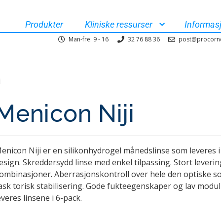
Produkter
Kliniske ressurser
Informas
Man-fre: 9 - 16
32 76 88 36
post@procorn
i
Menicon Niji
enicon Niji er en silikonhydrogel månedslinse som leveres i s
esign. Skreddersydd linse med enkel tilpassing. Stort lever
ombinasjoner. Aberrasjonskontroll over hele den optiske so
ask torisk stabilisering. Gode fukteegenskaper og lav modulu
everes linsene i 6-pack.