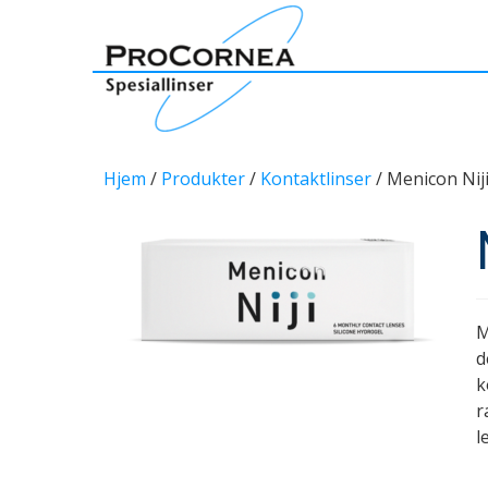
Hjem
/
Produkter
/
Kontaktlinser
/ Menicon Nij
M
d
k
r
l