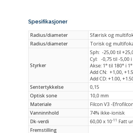
Spesifikasjoner
Radius/diameter
Sfærisk og multifok
Radius/diameter
Torisk og multifoka
Sph: -25,00 til +25,
Cyl: -0,75 til -5,00 
Styrker
Akse: 1° til 180° i 1
Add CN: +1,00, +1.5
Add CD: +1.00, +1.50
Sentertykkelse
0,15
Optisk sone
10,0 mm
Materiale
Filcon V3 -Efrofilco
Vanninnhold
74% ikke-ionisk
-11
Dk-verdi
60,00 x 10
Fatt un
Fremstilling