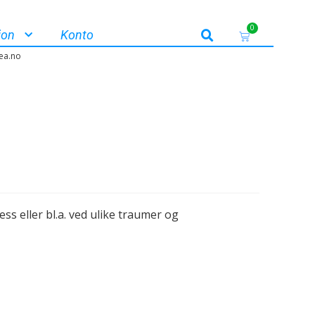
0
jon
Konto
ea.no
ss eller bl.a. ved ulike traumer og