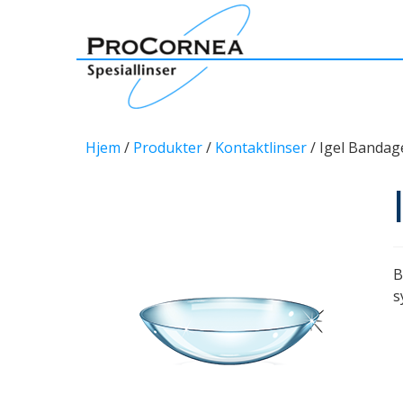
Hjem
/
Produkter
/
Kontaktlinser
/ Igel Bandag
B
s