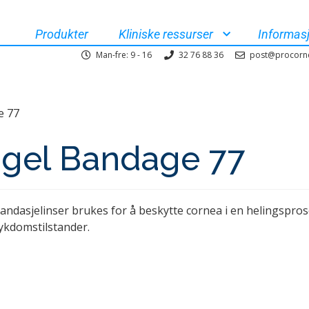
Produkter
Kliniske ressurser
Informas
Man-fre: 9 - 16
32 76 88 36
post@procorn
e 77
Igel Bandage 77
andasjelinser brukes for å beskytte cornea i en helingsprose
ykdomstilstander.