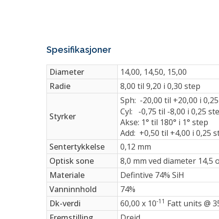
Spesifikasjoner
Diameter
14,00, 14,50, 15,00
Radie
8,00 til 9,20 i 0,30 step
Sph: -20,00 til +20,00 i 0,2
Cyl: -0,75 til -8,00 i 0,25 st
Styrker
Akse: 1° til 180° i 1° step
Add: +0,50 til +4,00 i 0,25
Sentertykkelse
0,12 mm
Optisk sone
8,0 mm ved diameter 14,5 o
Materiale
Defintive 74% SiH
Vanninnhold
74%
-11
Dk-verdi
60,00 x 10
Fatt units @ 3
Fremstilling
Dreid