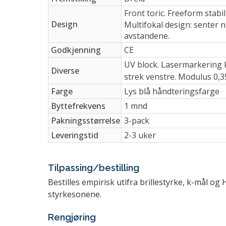
Front toric. Freeform stab
Design
Multifokal design: senter n
avstandene.
Godkjenning
CE
UV block. Lasermarkering kl
Diverse
strek venstre. Modulus 0,
Farge
Lys blå håndteringsfarge
Byttefrekvens
1 mnd
Pakningsstørrelse
3-pack
Leveringstid
2-3 uker
Tilpassing/bestilling
Bestilles empirisk utifra brillestyrke, k-mål o
styrkesonene.
Rengjøring