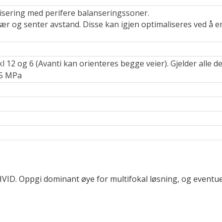
ilisering med perifere balanseringssoner.
ær og senter avstand. Disse kan igjen optimaliseres ved å en
 12 og 6 (Avanti kan orienteres begge veier). Gjelder alle des
35 MPa
g HVID. Oppgi dominant øye for multifokal løsning, og eventue