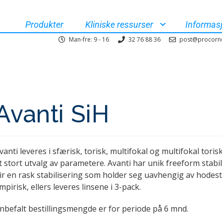
Produkter
Kliniske ressurser
Informas
Man-fre: 9 - 16
32 76 88 36
post@procorn
Avanti SiH
vanti leveres i sfærisk, torisk, multifokal og multifokal tori
t stort utvalg av parametere. Avanti har unik freeform stab
ir en rask stabilisering som holder seg uavhengig av hodestil
mpirisk, ellers leveres linsene i 3-pack.
nbefalt bestillingsmengde er for periode på 6 mnd.