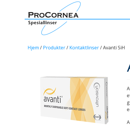
Hjem
/
Produkter
/
Kontaktlinser
/ Avanti SiH
A
e
g
e
A