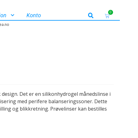
0
jon
Konto
ea.no
sk design. Det er en silikonhydrogel månedslinse i
ilisering med perifere balanseringssoner. Dette
ling og blikkretning. Prøvelinser kan bestilles