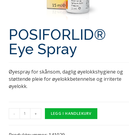
POSIFORLID®
Eye Spray
Øyespray for skånsom, daglig øyelokkshygiene og
støttende pleie for øyelokkbetennelse og irriterte
øyelokk.
-
+
LEGG I HANDLEKURV
Produktnummer: 141029