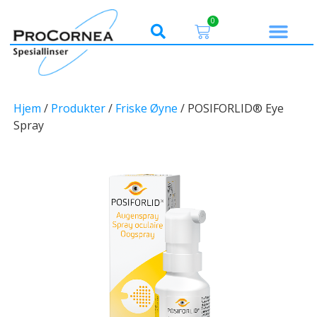
0
Hjem
/
Produkter
/
Friske Øyne
/ POSIFORLID® Eye
Spray