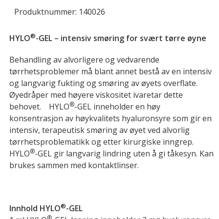
Produktnummer: 140026
®
HYLO
-GEL – intensiv smøring for svært tørre øyne
Behandling av alvorligere og vedvarende
tørrhetsproblemer må blant annet bestå av en intensiv
og langvarig fukting og smøring av øyets overflate.
Øyedråper med høyere viskositet ivaretar dette
®
behovet. HYLO
-GEL inneholder en høy
konsentrasjon av høykvalitets hyaluronsyre som gir en
intensiv, terapeutisk smøring av øyet ved alvorlig
tørrhetsproblematikk og etter kirurgiske inngrep.
®
HYLO
-GEL gir langvarig lindring uten å gi tåkesyn. Kan
brukes sammen med kontaktlinser.
®
Innhold HYLO
-GEL
®