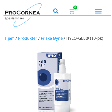
0
Hjem
/
Produkter
/
Friske Øyne
/ HYLO-GEL® (10-pk)