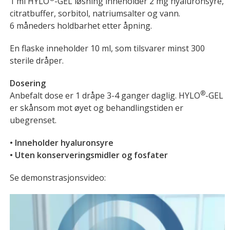
1 ml HYLO
-GEL løsning inneholder 2 mg hyaluronsyre,
citratbuffer, sorbitol, natriumsalter og vann.
6 måneders holdbarhet etter åpning.
En flaske inneholder 10 ml, som tilsvarer minst 300
sterile dråper.
Dosering
®
Anbefalt dose er 1 dråpe 3-4 ganger daglig. HYLO
-GEL
er skånsom mot øyet og behandlingstiden er
ubegrenset.
• Inneholder hyaluronsyre
• Uten konserveringsmidler og fosfater
Se demonstrasjonsvideo:
Videoavspiller