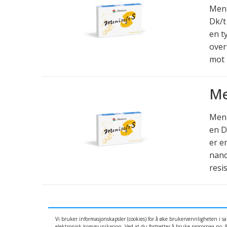
Meni
Dk/t
en t
over
mot 
Me
Meni
en D
er e
nano
resi
Vi bruker informasjonskapsler (cookies) for å øke brukervennligheten i 
elektronisk kommunikasjon. Ved at du fortsetter å bruke procornea.no, fo