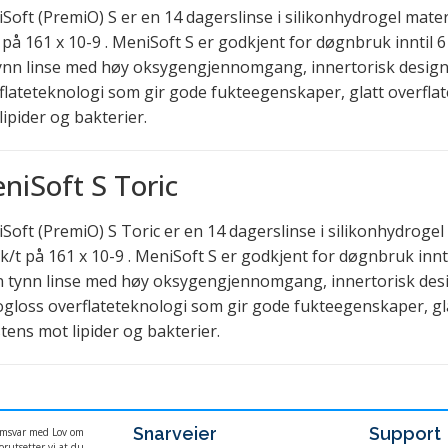
Soft (PremiO) S er en 14 dagerslinse i silikonhydrogel mate
 på 161 x 10-9 . MeniSoft S er godkjent for døgnbruk inntil 6
ynn linse med høy oksygengjennomgang, innertorisk desig
flateteknologi som gir gode fukteegenskaper, glatt overflat
lipider og bakterier.
niSoft S Toric
Soft (PremiO) S Toric er en 14 dagerslinse i silikonhydrogel
k/t på 161 x 10-9 . MeniSoft S er godkjent for døgnbruk innti
n tynn linse med høy oksygengjennomgang, innertorisk des
gloss overflateteknologi som gir gode fukteegenskaper, gla
stens mot lipider og bakterier.
Snarveier
Support
samsvar med Lov om
rutsetter vi at du