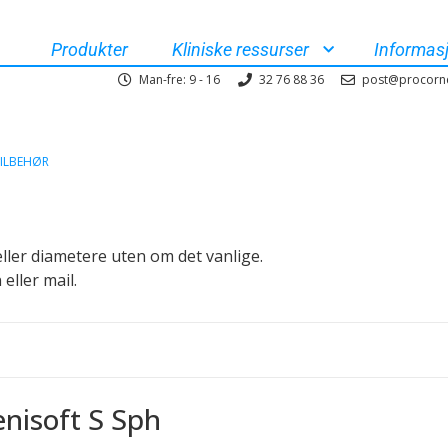
Produkter
Kliniske ressurser
Informas
Man-fre: 9 - 16
32 76 88 36
post@procorn
ILBEHØR
eller diametere uten om det vanlige.
 eller mail.
nisoft S Sph