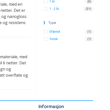
1 År
(6)
riale, med en
1 - 2 År
(21)
 netter. Det er
n og nanogloss
e og resistens
Type
Sfærisk
(1)
Torisk
(1)
 materiale, med
l 6 netter. Det
ign og
tt overflate og
Informasjon