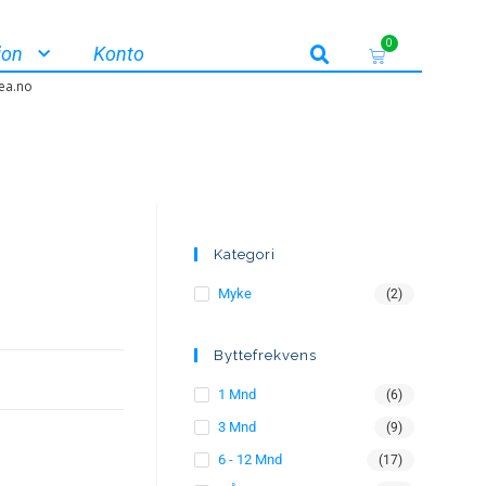
0
jon
Konto
ea.no
Kategori
Myke
(2)
Byttefrekvens
1 Mnd
(6)
3 Mnd
(9)
6 - 12 Mnd
(17)